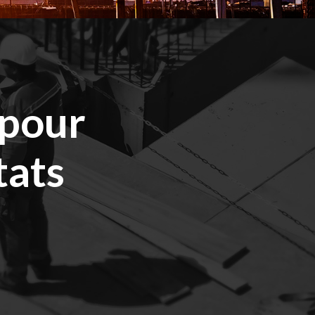
 pour
tats