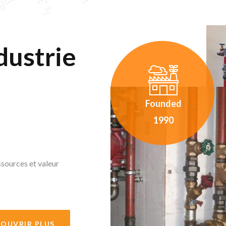
dustrie
Founded
1990
essources et valeur
OUVRIR PLUS