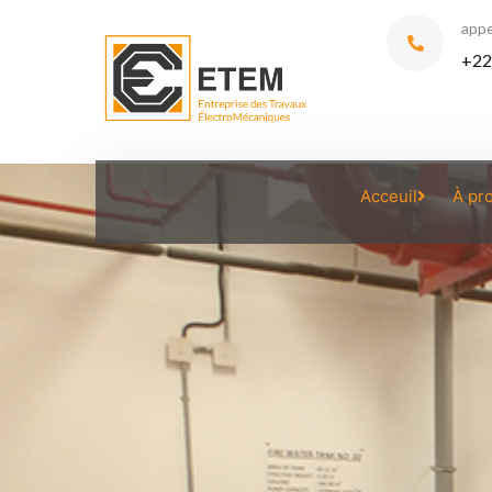
appe
+22
Acceuil
À pr