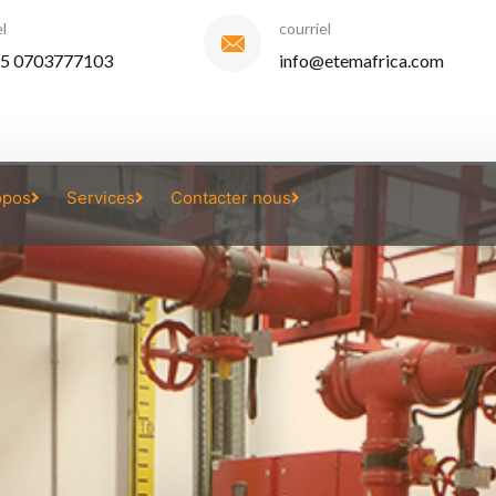
l
courriel
5 0703777103
info@etemafrica.com
opos
Services
Contacter nous